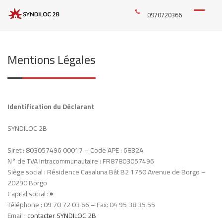
Skip
S
SYNDIC DE
to
0970720366
Y
COPROPRIÉTÉ ET
content
N
ADMINISTRATEUR
D
I
DE BIENS
L
Mentions Légales
O
C
2
B
Identification du Déclarant
SYNDILOC 2B
Siret : 803057496 00017 – Code APE : 6832A
N° de TVA Intracommunautaire : FR87803057496
Siège social : Résidence Casaluna Bât B2 1750 Avenue de Borgo –
20290 Borgo
Capital social : €
Téléphone : 09 70 72 03 66 – Fax: 04 95 38 35 55
Email :
contacter SYNDILOC 2B